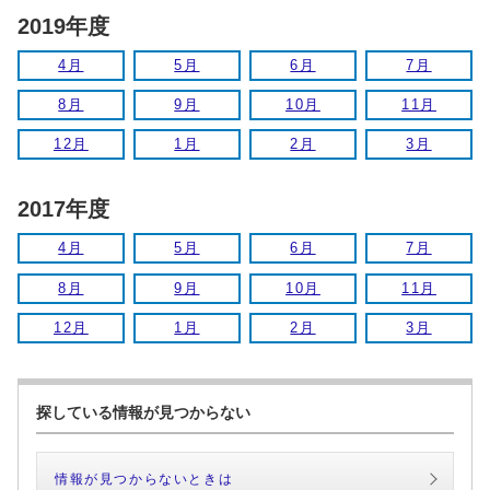
2019年度
4月
5月
6月
7月
8月
9月
10月
11月
12月
1月
2月
3月
2017年度
4月
5月
6月
7月
8月
9月
10月
11月
12月
1月
2月
3月
探している情報が見つからない
情報が見つからないときは