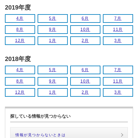
2019年度
4月
5月
6月
7月
8月
9月
10月
11月
12月
1月
2月
3月
2018年度
4月
5月
6月
7月
8月
9月
10月
11月
12月
1月
2月
3月
探している情報が見つからない
情報が見つからないときは