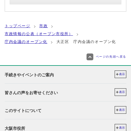
トップページ
市政
市政情報の公表（オープン市役所）
庁内会議のオープン化
大正区 庁内会議のオープン化
ページの先頭へ戻る
手続きやイベントのご案内
表示
皆さんの声をお寄せください
表示
このサイトについて
表示
大阪市役所
表示