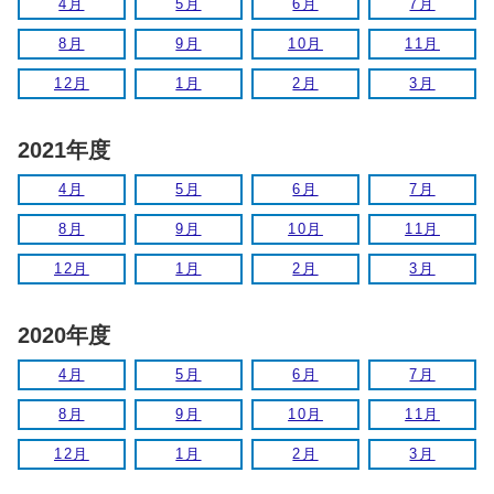
4月
5月
6月
7月
8月
9月
10月
11月
12月
1月
2月
3月
2021年度
4月
5月
6月
7月
8月
9月
10月
11月
12月
1月
2月
3月
2020年度
4月
5月
6月
7月
8月
9月
10月
11月
12月
1月
2月
3月