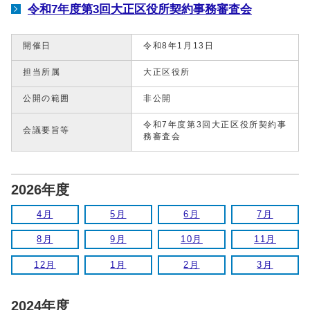
令和7年度第3回大正区役所契約事務審査会
開催日
令和8年1月13日
担当所属
大正区役所
公開の範囲
非公開
令和7年度第3回大正区役所契約事
会議要旨等
務審査会
2026年度
4月
5月
6月
7月
8月
9月
10月
11月
12月
1月
2月
3月
2024年度