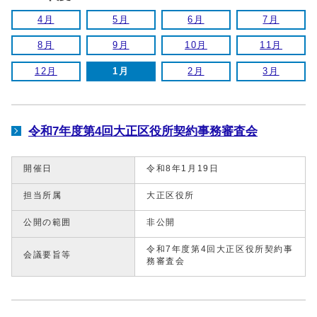
4月
5月
6月
7月
8月
9月
10月
11月
12月
1月
2月
3月
令和7年度第4回大正区役所契約事務審査会
開催日
令和8年1月19日
担当所属
大正区役所
公開の範囲
非公開
令和7年度第4回大正区役所契約事
会議要旨等
務審査会