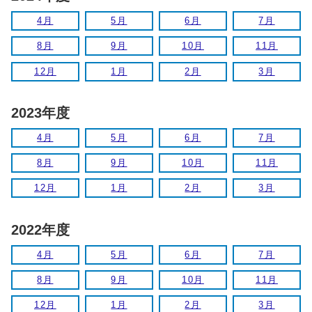
4月
5月
6月
7月
8月
9月
10月
11月
12月
1月
2月
3月
2023年度
4月
5月
6月
7月
8月
9月
10月
11月
12月
1月
2月
3月
2022年度
4月
5月
6月
7月
8月
9月
10月
11月
12月
1月
2月
3月