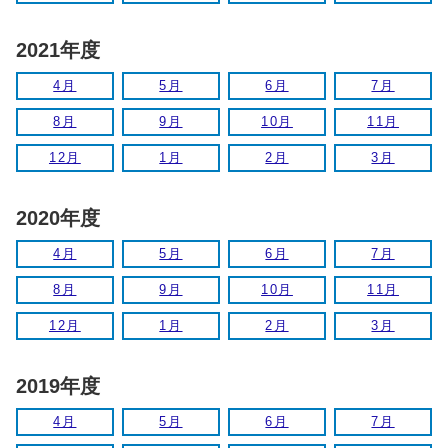
2021年度
4月
5月
6月
7月
8月
9月
10月
11月
12月
1月
2月
3月
2020年度
4月
5月
6月
7月
8月
9月
10月
11月
12月
1月
2月
3月
2019年度
4月
5月
6月
7月