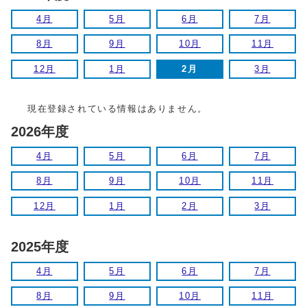
4月
5月
6月
7月
8月
9月
10月
11月
12月
1月
2月
3月
現在登録されている情報はありません。
2026年度
4月
5月
6月
7月
8月
9月
10月
11月
12月
1月
2月
3月
2025年度
4月
5月
6月
7月
8月
9月
10月
11月