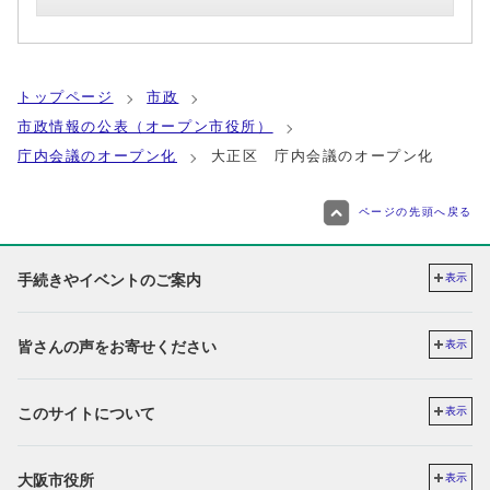
トップページ
市政
市政情報の公表（オープン市役所）
庁内会議のオープン化
大正区 庁内会議のオープン化
ページの先頭へ戻る
手続きやイベントのご案内
表示
皆さんの声をお寄せください
表示
このサイトについて
表示
大阪市役所
表示