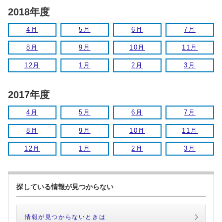
2018年度
4月
5月
6月
7月
8月
9月
10月
11月
12月
1月
2月
3月
2017年度
4月
5月
6月
7月
8月
9月
10月
11月
12月
1月
2月
3月
探している情報が見つからない
情報が見つからないときは