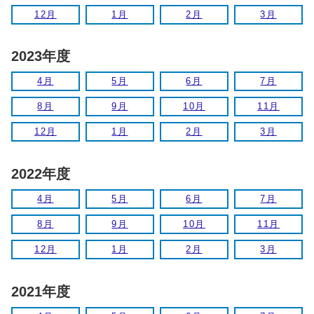
12月
1月
2月
3月
2023年度
4月
5月
6月
7月
8月
9月
10月
11月
12月
1月
2月
3月
2022年度
4月
5月
6月
7月
8月
9月
10月
11月
12月
1月
2月
3月
2021年度