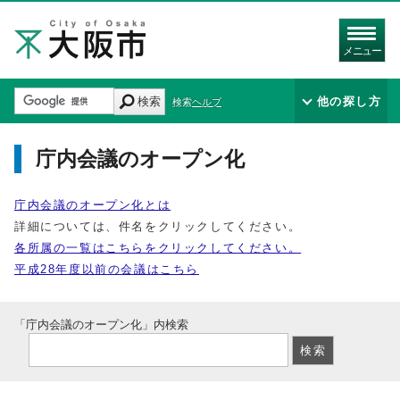
メニュー
検索
他の探し方
検索ヘルプ
庁内会議のオープン化
庁内会議のオープン化とは
詳細については、件名をクリックしてください。
各所属の一覧はこちらをクリックしてください。
平成28年度以前の会議はこちら
「庁内会議のオープン化」内検索