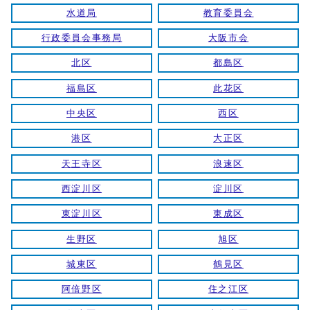
水道局
教育委員会
行政委員会事務局
大阪市会
北区
都島区
福島区
此花区
中央区
西区
港区
大正区
天王寺区
浪速区
西淀川区
淀川区
東淀川区
東成区
生野区
旭区
城東区
鶴見区
阿倍野区
住之江区