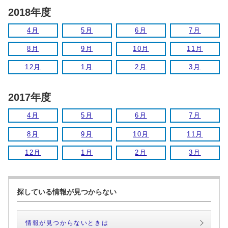
2018年度
4月
5月
6月
7月
8月
9月
10月
11月
12月
1月
2月
3月
2017年度
4月
5月
6月
7月
8月
9月
10月
11月
12月
1月
2月
3月
探している情報が見つからない
情報が見つからないときは