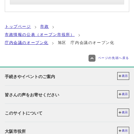
トップページ
市政
市政情報の公表（オープン市役所）
庁内会議のオープン化
旭区 庁内会議のオープン化
ページの先頭へ戻る
手続きやイベントのご案内
表示
皆さんの声をお寄せください
表示
このサイトについて
表示
大阪市役所
表示