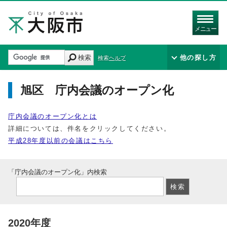
メニュー
検索
他の探し方
検索ヘルプ
旭区 庁内会議のオープン化
庁内会議のオープン化とは
詳細については、件名をクリックしてください。
平成28年度以前の会議はこちら
「庁内会議のオープン化」内検索
2020年度