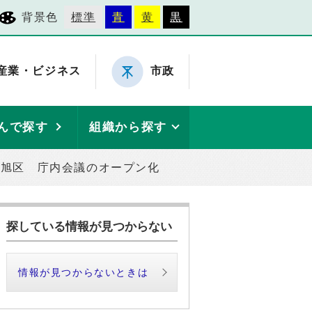
背景色
標準
青
黄
黒
産業・ビジネス
市政
んで探す
組織から探す
旭区 庁内会議のオープン化
探している情報が見つからない
情報が見つからないときは