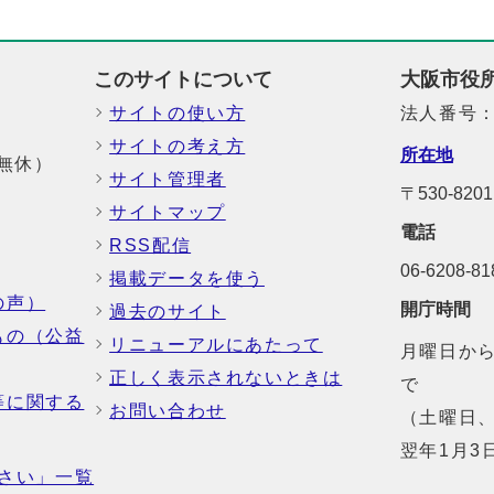
このサイトについて
大阪市役
サイトの使い方
法人番号：6
サイトの考え方
所在地
中無休）
サイト管理者
〒530-8
サイトマップ
電話
RSS配信
06-6208-
掲載データを使う
の声）
開庁時間
過去のサイト
もの（公益
リニューアルにあたって
月曜日から
正しく表示されないときは
で
等に関する
お問い合わせ
（土曜日、
翌年1月3
さい」一覧