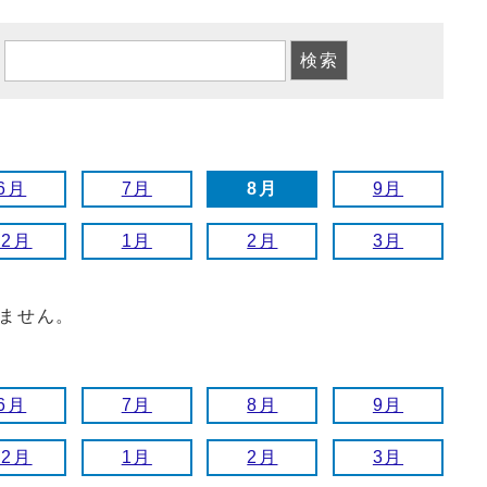
6月
7月
8月
9月
12月
1月
2月
3月
ません。
6月
7月
8月
9月
12月
1月
2月
3月