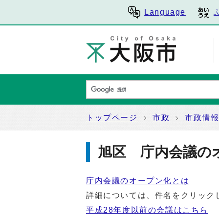
Language
トップページ
市政
市政情
旭区 庁内会議の
庁内会議のオープン化とは
詳細については、件名をクリック
平成28年度以前の会議はこちら