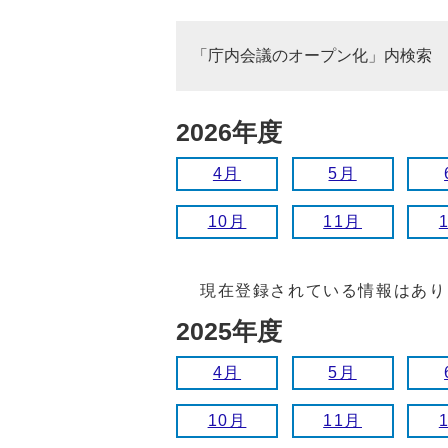
「庁内会議のオープン化」内検索
2026年度
4月
5月
10月
11月
現在登録されている情報はあり
2025年度
4月
5月
10月
11月