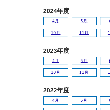
2024年度
4月
5月
10月
11月
2023年度
4月
5月
10月
11月
2022年度
4月
5月