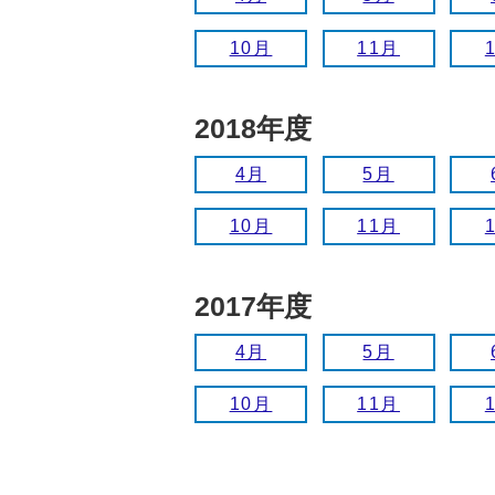
10月
11月
2018年度
4月
5月
10月
11月
2017年度
4月
5月
10月
11月