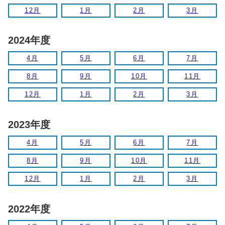
12月
1月
2月
3月
2024年度
4月
5月
6月
7月
8月
9月
10月
11月
12月
1月
2月
3月
2023年度
4月
5月
6月
7月
8月
9月
10月
11月
12月
1月
2月
3月
2022年度