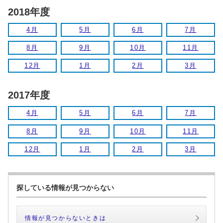
2018年度
4月
5月
6月
7月
8月
9月
10月
11月
12月
1月
2月
3月
2017年度
4月
5月
6月
7月
8月
9月
10月
11月
12月
1月
2月
3月
探している情報が見つからない
情報が見つからないときは