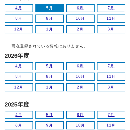
4月
5月
6月
7月
8月
9月
10月
11月
12月
1月
2月
3月
現在登録されている情報はありません。
2026年度
4月
5月
6月
7月
8月
9月
10月
11月
12月
1月
2月
3月
2025年度
4月
5月
6月
7月
8月
9月
10月
11月