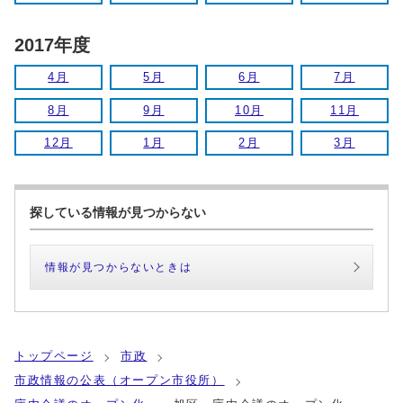
2017年度
4月
5月
6月
7月
8月
9月
10月
11月
12月
1月
2月
3月
探している情報が見つからない
情報が見つからないときは
トップページ
市政
市政情報の公表（オープン市役所）