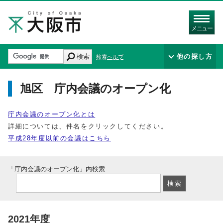
メニュー
検索
他の探し方
検索ヘルプ
旭区 庁内会議のオープン化
庁内会議のオープン化とは
詳細については、件名をクリックしてください。
平成28年度以前の会議はこちら
「庁内会議のオープン化」内検索
2021年度