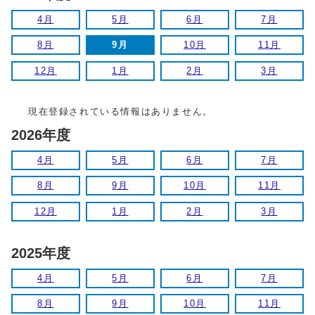
4月
5月
6月
7月
8月
9月
10月
11月
12月
1月
2月
3月
現在登録されている情報はありません。
2026年度
4月
5月
6月
7月
8月
9月
10月
11月
12月
1月
2月
3月
2025年度
4月
5月
6月
7月
8月
9月
10月
11月