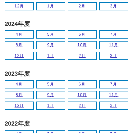
12月
1月
2月
3月
2024年度
4月
5月
6月
7月
8月
9月
10月
11月
12月
1月
2月
3月
2023年度
4月
5月
6月
7月
8月
9月
10月
11月
12月
1月
2月
3月
2022年度