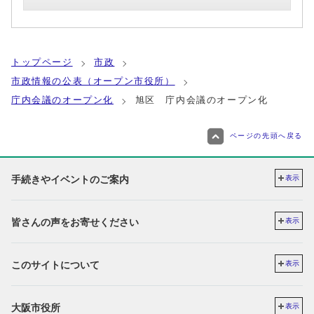
トップページ
市政
市政情報の公表（オープン市役所）
庁内会議のオープン化
旭区 庁内会議のオープン化
ページの先頭へ戻る
手続きやイベントのご案内
表示
皆さんの声をお寄せください
表示
このサイトについて
表示
大阪市役所
表示