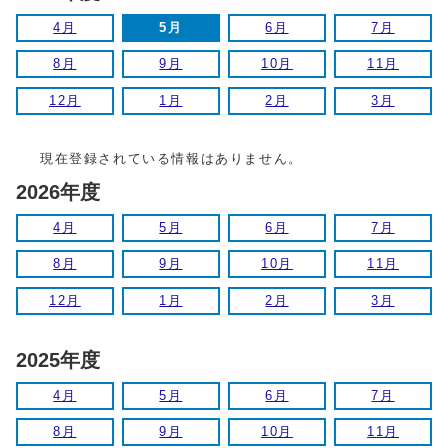
4月
5月
6月
7月
8月
9月
10月
11月
12月
1月
2月
3月
現在登録されている情報はありません。
2026年度
4月
5月
6月
7月
8月
9月
10月
11月
12月
1月
2月
3月
2025年度
4月
5月
6月
7月
8月
9月
10月
11月