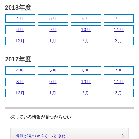
2018年度
4月
5月
6月
7月
8月
9月
10月
11月
12月
1月
2月
3月
2017年度
4月
5月
6月
7月
8月
9月
10月
11月
12月
1月
2月
3月
探している情報が見つからない
情報が見つからないときは