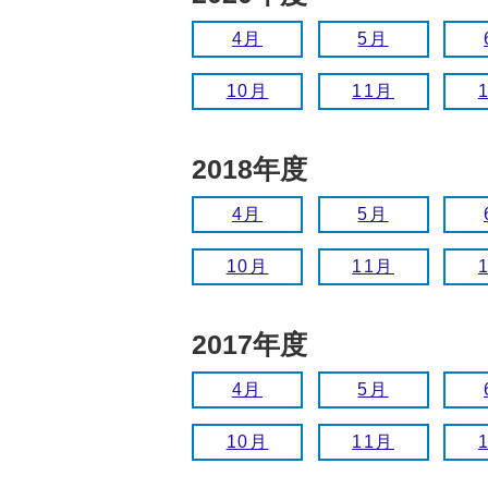
4月
5月
10月
11月
2018年度
4月
5月
10月
11月
2017年度
4月
5月
10月
11月