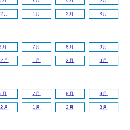
12月
1月
2月
3月
6月
7月
8月
9月
12月
1月
2月
3月
6月
7月
8月
9月
12月
1月
2月
3月