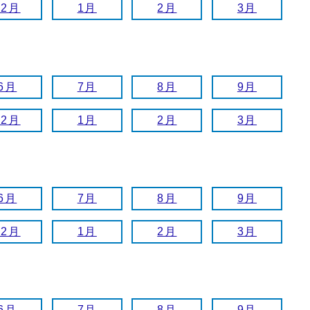
12月
1月
2月
3月
6月
7月
8月
9月
12月
1月
2月
3月
6月
7月
8月
9月
12月
1月
2月
3月
6月
7月
8月
9月