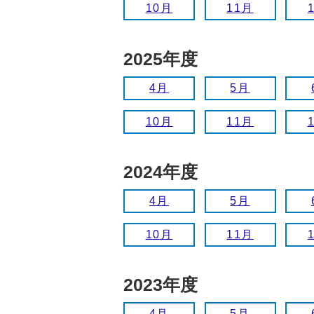
10月
11月
2025年度
4月
5月
10月
11月
2024年度
4月
5月
10月
11月
2023年度
4月
5月