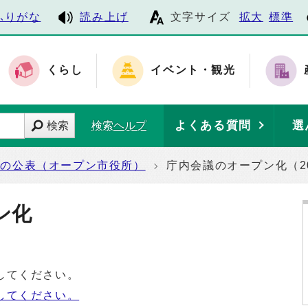
ふりがな
読み上げ
文字サイズ
拡大
標準
くらし
イベント・観光
よくある質問
選
検索
検索ヘルプ
報の公表（オープン市役所）
庁内会議のオープン化（20
ン化
してください。
してください。