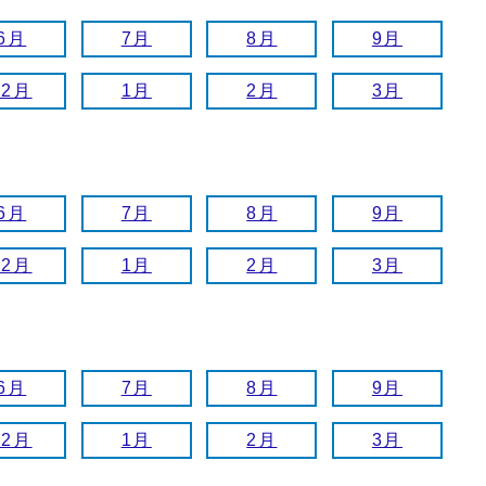
6月
7月
8月
9月
12月
1月
2月
3月
6月
7月
8月
9月
12月
1月
2月
3月
6月
7月
8月
9月
12月
1月
2月
3月