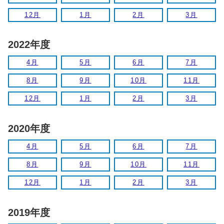
12月
1月
2月
3月
2022年度
4月
5月
6月
7月
8月
9月
10月
11月
12月
1月
2月
3月
2020年度
4月
5月
6月
7月
8月
9月
10月
11月
12月
1月
2月
3月
2019年度