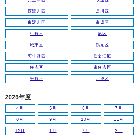
西淀川区
淀川区
東淀川区
東成区
生野区
旭区
城東区
鶴見区
阿倍野区
住之江区
住吉区
東住吉区
平野区
西成区
2026年度
4月
5月
6月
7月
8月
9月
10月
11月
12月
1月
2月
3月