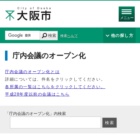
メニュー
検索
他の探し方
検索ヘルプ
庁内会議のオープン化
庁内会議のオープン化とは
詳細については、件名をクリックしてください。
各所属の一覧はこちらをクリックしてください。
平成28年度以前の会議はこちら
「庁内会議のオープン化」内検索