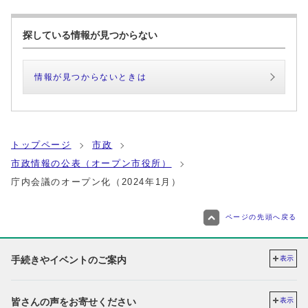
探している情報が見つからない
情報が見つからないときは
トップページ
市政
市政情報の公表（オープン市役所）
庁内会議のオープン化（2024年1月）
ページの先頭へ戻る
手続きやイベントのご案内
表示
皆さんの声をお寄せください
表示