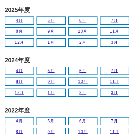
2025年度
4月
5月
6月
7月
8月
9月
10月
11月
12月
1月
2月
3月
2024年度
4月
5月
6月
7月
8月
9月
10月
11月
12月
1月
2月
3月
2022年度
4月
5月
6月
7月
8月
9月
10月
11月