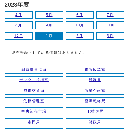
2023年度
4月
5月
6月
7月
8月
9月
10月
11月
12月
1月
2月
3月
現在登録されている情報はありません。
副首都推進局
市政改革室
デジタル統括室
総務局
都市交通局
政策企画室
危機管理室
経済戦略局
中央卸売市場
IR推進局
市民局
財政局