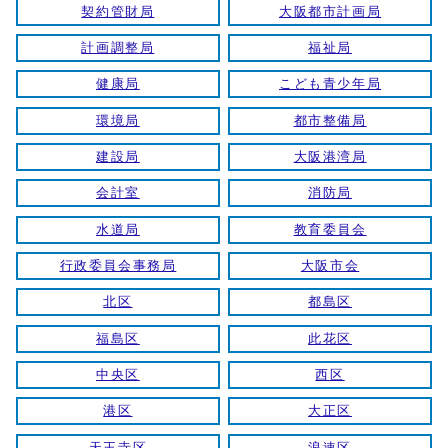
契約管財局
大阪都市計画局
計画調整局
福祉局
健康局
こども青少年局
環境局
都市整備局
建設局
大阪港湾局
会計室
消防局
水道局
教育委員会
行政委員会事務局
大阪市会
北区
都島区
福島区
此花区
中央区
西区
港区
大正区
天王寺区
浪速区