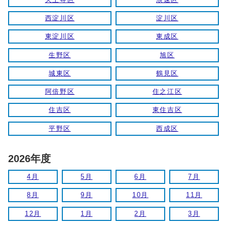
西淀川区
淀川区
東淀川区
東成区
生野区
旭区
城東区
鶴見区
阿倍野区
住之江区
住吉区
東住吉区
平野区
西成区
2026年度
4月
5月
6月
7月
8月
9月
10月
11月
12月
1月
2月
3月