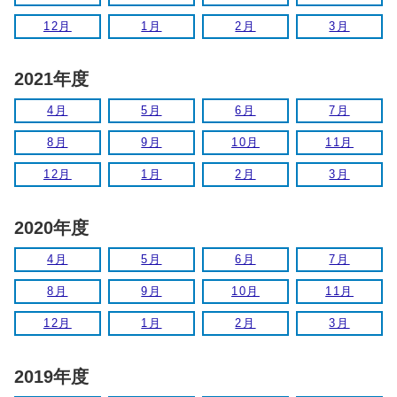
12月
1月
2月
3月
2021年度
4月
5月
6月
7月
8月
9月
10月
11月
12月
1月
2月
3月
2020年度
4月
5月
6月
7月
8月
9月
10月
11月
12月
1月
2月
3月
2019年度