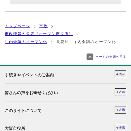
トップページ
市政
市政情報の公表（オープン市役所）
庁内会議のオープン化
此花区 庁内会議のオープン化
ページの先頭へ戻る
手続きやイベントのご案内
表示
皆さんの声をお寄せください
表示
このサイトについて
表示
大阪市役所
表示