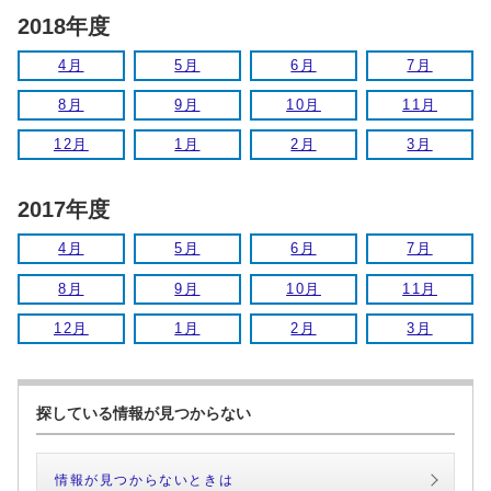
2018年度
4月
5月
6月
7月
8月
9月
10月
11月
12月
1月
2月
3月
2017年度
4月
5月
6月
7月
8月
9月
10月
11月
12月
1月
2月
3月
探している情報が見つからない
情報が見つからないときは