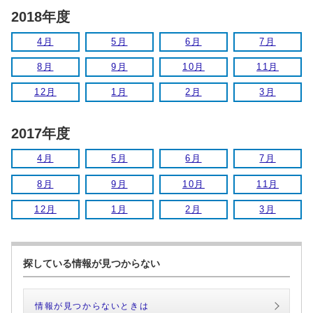
2018年度
4月
5月
6月
7月
8月
9月
10月
11月
12月
1月
2月
3月
2017年度
4月
5月
6月
7月
8月
9月
10月
11月
12月
1月
2月
3月
探している情報が見つからない
情報が見つからないときは