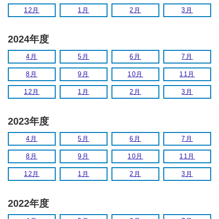
12月
1月
2月
3月
2024年度
4月
5月
6月
7月
8月
9月
10月
11月
12月
1月
2月
3月
2023年度
4月
5月
6月
7月
8月
9月
10月
11月
12月
1月
2月
3月
2022年度