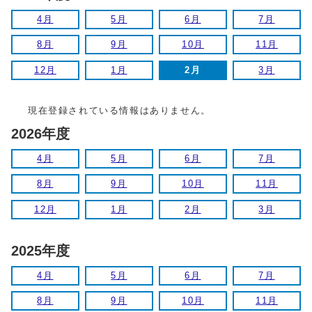
4月
5月
6月
7月
8月
9月
10月
11月
12月
1月
2月
3月
現在登録されている情報はありません。
2026年度
4月
5月
6月
7月
8月
9月
10月
11月
12月
1月
2月
3月
2025年度
4月
5月
6月
7月
8月
9月
10月
11月