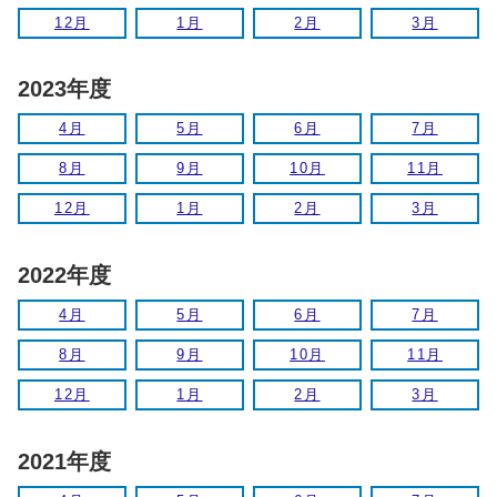
12月
1月
2月
3月
2023年度
4月
5月
6月
7月
8月
9月
10月
11月
12月
1月
2月
3月
2022年度
4月
5月
6月
7月
8月
9月
10月
11月
12月
1月
2月
3月
2021年度