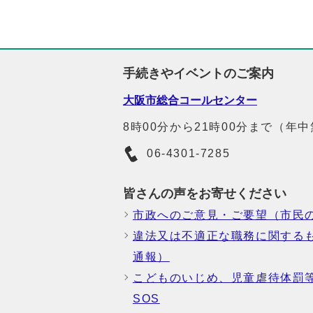
手続きやイベントのご案内
大阪市総合コールセンター
8時00分から21時00分まで（年
06-4301-7285
皆さんの声をお寄せください
市政へのご意見・ご要望（市民
違法又は不適正な職務に関する
通報）
こどものいじめ、児童虐待体罰
SOS