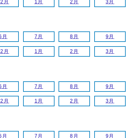
12月
1月
2月
3月
6月
7月
8月
9月
12月
1月
2月
3月
6月
7月
8月
9月
12月
1月
2月
3月
6月
7月
8月
9月