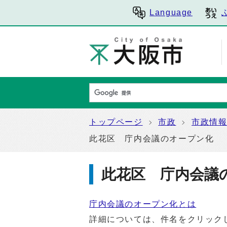
Language
トップページ
市政
市政情
此花区 庁内会議のオープン化
此花区 庁内会議
庁内会議のオープン化とは
詳細については、件名をクリック