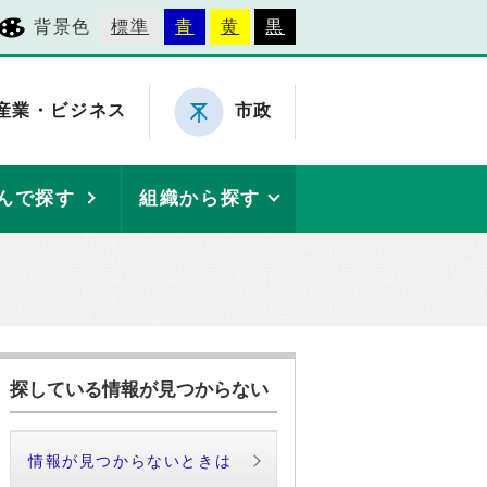
背景色
標準
青
黄
黒
産業・ビジネス
市政
んで探す
組織から探す
探している情報が見つからない
情報が見つからないときは