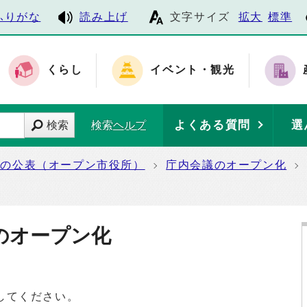
ふりがな
読み上げ
文字サイズ
拡大
標準
くらし
イベント・観光
よくある質問
選
検索
検索ヘルプ
報の公表（オープン市役所）
庁内会議のオープン化
のオープン化
してください。