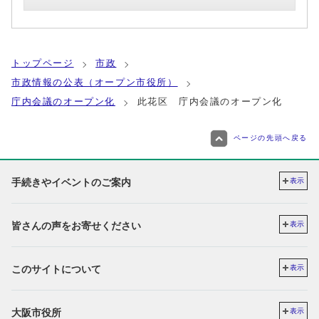
トップページ
市政
市政情報の公表（オープン市役所）
庁内会議のオープン化
此花区 庁内会議のオープン化
ページの先頭へ戻る
手続きやイベントのご案内
表示
皆さんの声をお寄せください
表示
このサイトについて
表示
大阪市役所
表示