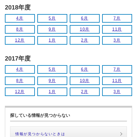
2018年度
4月
5月
6月
7月
8月
9月
10月
11月
12月
1月
2月
3月
2017年度
4月
5月
6月
7月
8月
9月
10月
11月
12月
1月
2月
3月
探している情報が見つからない
情報が見つからないときは