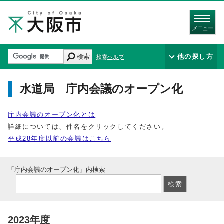
メニュー
検索
他の探し方
検索ヘルプ
水道局 庁内会議のオープン化
庁内会議のオープン化とは
詳細については、件名をクリックしてください。
平成28年度以前の会議はこちら
「庁内会議のオープン化」内検索
2023年度