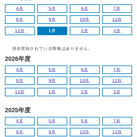
4月
5月
6月
7月
8月
9月
10月
11月
12月
1月
2月
3月
現在登録されている情報はありません。
2026年度
4月
5月
6月
7月
8月
9月
10月
11月
12月
1月
2月
3月
2025年度
4月
5月
6月
7月
8月
9月
10月
11月