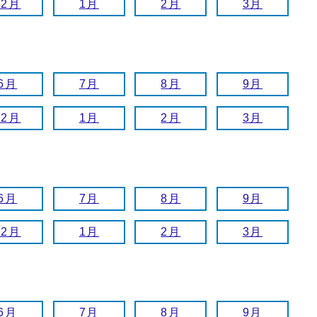
12月
1月
2月
3月
6月
7月
8月
9月
12月
1月
2月
3月
6月
7月
8月
9月
12月
1月
2月
3月
6月
7月
8月
9月