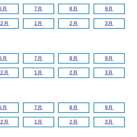
6月
7月
8月
9月
12月
1月
2月
3月
6月
7月
8月
9月
12月
1月
2月
3月
6月
7月
8月
9月
12月
1月
2月
3月