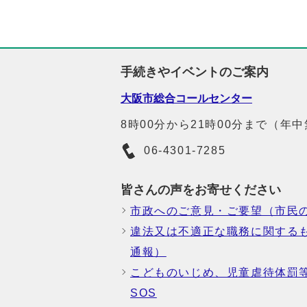
手続きやイベントのご案内
大阪市総合コールセンター
8時00分から21時00分まで（年
06-4301-7285
皆さんの声をお寄せください
市政へのご意見・ご要望（市民
違法又は不適正な職務に関する
通報）
こどものいじめ、児童虐待体罰
SOS