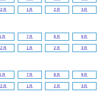
12月
1月
2月
3月
6月
7月
8月
9月
12月
1月
2月
3月
6月
7月
8月
9月
12月
1月
2月
3月