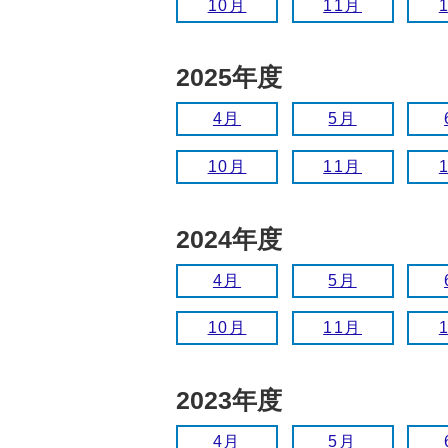
10月
11月
2025年度
4月
5月
10月
11月
2024年度
4月
5月
10月
11月
2023年度
4月
5月