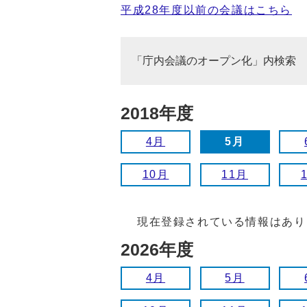
平成28年度以前の会議はこちら
「庁内会議のオープン化」内検索
2018年度
4月
5月
10月
11月
現在登録されている情報はあり
2026年度
4月
5月