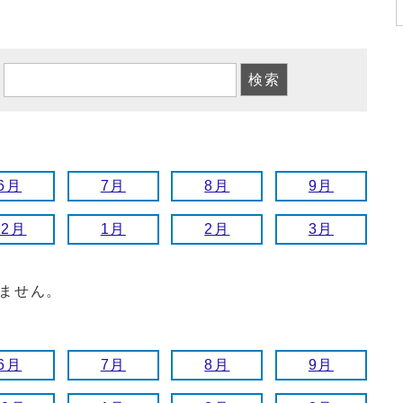
6月
7月
8月
9月
12月
1月
2月
3月
ません。
6月
7月
8月
9月