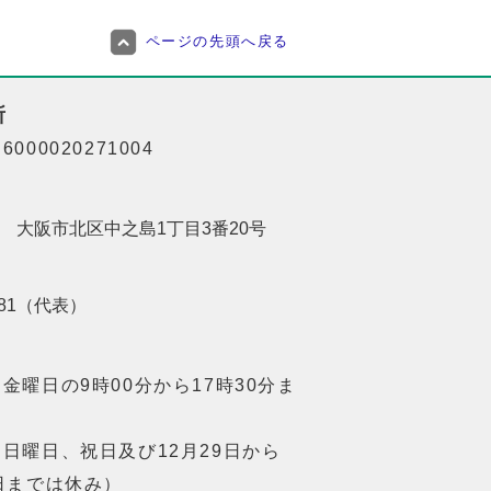
ページの先頭へ戻る
所
000020271004
201 大阪市北区中之島1丁目3番20号
8181（代表）
金曜日の9時00分から17時30分ま
日曜日、祝日及び12月29日から
日までは休み）