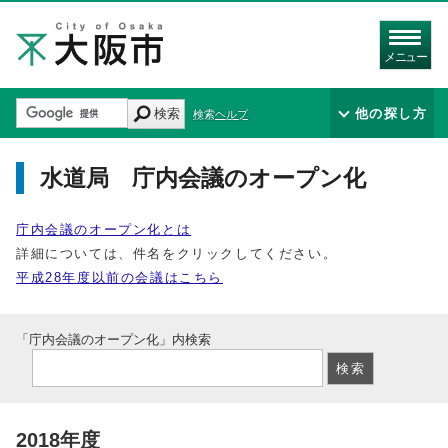
メニュー
検索
他の探し方
検索ヘルプ
水道局 庁内会議のオープン化
庁内会議のオープン化とは
詳細については、件名をクリックしてください。
平成28年度以前の会議はこちら
「庁内会議のオープン化」内検索
2018年度