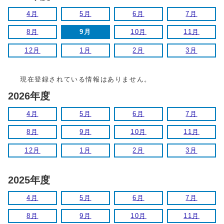
4月
5月
6月
7月
8月
9月
10月
11月
12月
1月
2月
3月
現在登録されている情報はありません。
2026年度
4月
5月
6月
7月
8月
9月
10月
11月
12月
1月
2月
3月
2025年度
4月
5月
6月
7月
8月
9月
10月
11月