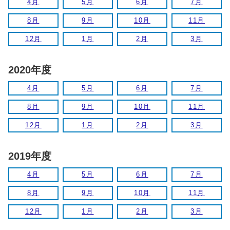
4月
5月
6月
7月
8月
9月
10月
11月
12月
1月
2月
3月
2020年度
4月
5月
6月
7月
8月
9月
10月
11月
12月
1月
2月
3月
2019年度
4月
5月
6月
7月
8月
9月
10月
11月
12月
1月
2月
3月