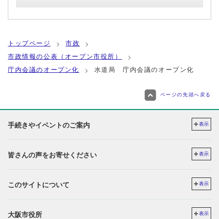
トップページ
市政
市政情報の公表（オープン市役所）
庁内会議のオープン化
水道局 庁内会議のオープン化
ページの先頭へ戻る
手続きやイベントのご案内
表示
皆さんの声をお寄せください
表示
このサイトについて
表示
大阪市役所
表示