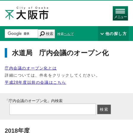
メニュー
検索
他の探し方
検索ヘルプ
水道局 庁内会議のオープン化
庁内会議のオープン化とは
詳細については、件名をクリックしてください。
平成28年度以前の会議はこちら
「庁内会議のオープン化」内検索
2018年度