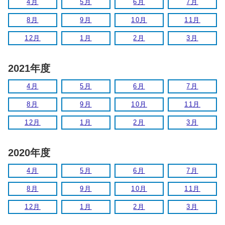
4月
5月
6月
7月
8月
9月
10月
11月
12月
1月
2月
3月
2021年度
4月
5月
6月
7月
8月
9月
10月
11月
12月
1月
2月
3月
2020年度
4月
5月
6月
7月
8月
9月
10月
11月
12月
1月
2月
3月