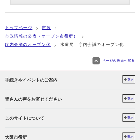
トップページ
市政
市政情報の公表（オープン市役所）
庁内会議のオープン化
水道局 庁内会議のオープン化
ページの先頭へ戻る
手続きやイベントのご案内
表示
皆さんの声をお寄せください
表示
このサイトについて
表示
大阪市役所
表示