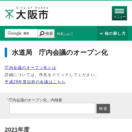
メニュー
検索
他の探し方
検索ヘルプ
水道局 庁内会議のオープン化
庁内会議のオープン化とは
詳細については、件名をクリックしてください。
平成28年度以前の会議はこちら
「庁内会議のオープン化」内検索
2021年度