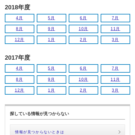
2018年度
4月
5月
6月
7月
8月
9月
10月
11月
12月
1月
2月
3月
2017年度
4月
5月
6月
7月
8月
9月
10月
11月
12月
1月
2月
3月
探している情報が見つからない
情報が見つからないときは