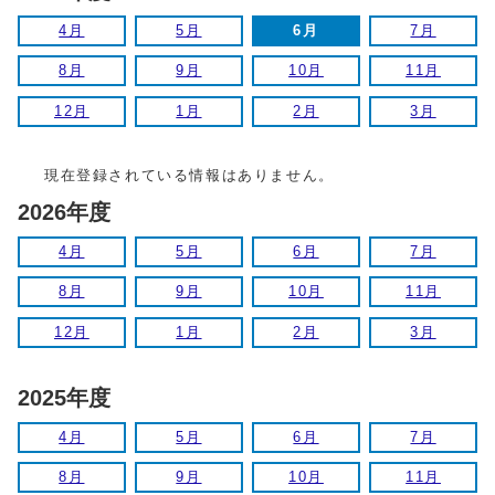
4月
5月
6月
7月
8月
9月
10月
11月
12月
1月
2月
3月
現在登録されている情報はありません。
2026年度
4月
5月
6月
7月
8月
9月
10月
11月
12月
1月
2月
3月
2025年度
4月
5月
6月
7月
8月
9月
10月
11月