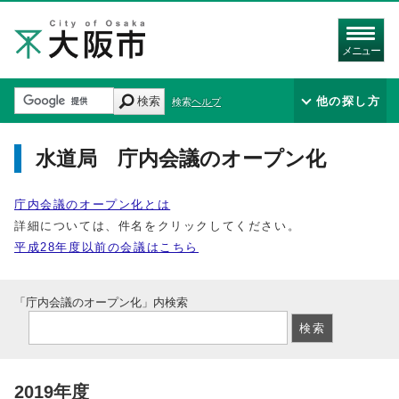
メニュー
検索
他の探し方
検索ヘルプ
水道局 庁内会議のオープン化
庁内会議のオープン化とは
詳細については、件名をクリックしてください。
平成28年度以前の会議はこちら
「庁内会議のオープン化」内検索
2019年度