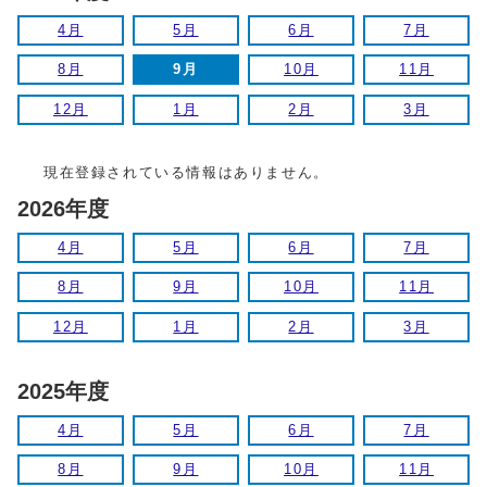
4月
5月
6月
7月
8月
9月
10月
11月
12月
1月
2月
3月
現在登録されている情報はありません。
2026年度
4月
5月
6月
7月
8月
9月
10月
11月
12月
1月
2月
3月
2025年度
4月
5月
6月
7月
8月
9月
10月
11月