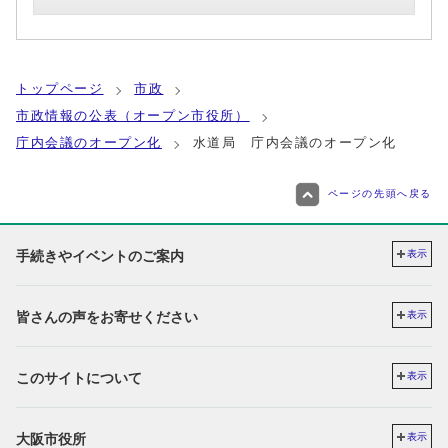
トップページ
市政
市政情報の公表（オープン市役所）
庁内会議のオープン化
水道局 庁内会議のオープン化
ページの先頭へ戻る
手続きやイベントのご案内
表示
皆さんの声をお寄せください
表示
このサイトについて
表示
大阪市役所
表示