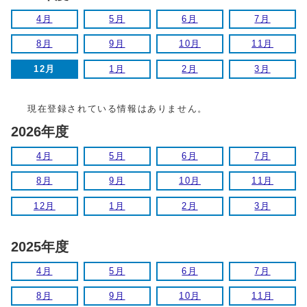
4月
5月
6月
7月
8月
9月
10月
11月
12月
1月
2月
3月
現在登録されている情報はありません。
2026年度
4月
5月
6月
7月
8月
9月
10月
11月
12月
1月
2月
3月
2025年度
4月
5月
6月
7月
8月
9月
10月
11月