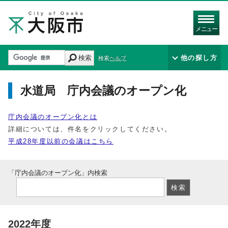
メニュー
検索
他の探し方
検索ヘルプ
水道局 庁内会議のオープン化
庁内会議のオープン化とは
詳細については、件名をクリックしてください。
平成28年度以前の会議はこちら
「庁内会議のオープン化」内検索
2022年度