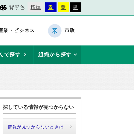
背景色
標準
青
黄
黒
産業・ビジネス
市政
んで探す
組織から探す
探している情報が見つからない
情報が見つからないときは