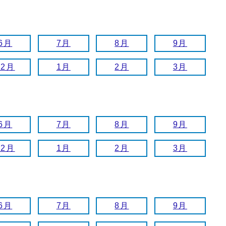
6月
7月
8月
9月
12月
1月
2月
3月
6月
7月
8月
9月
12月
1月
2月
3月
6月
7月
8月
9月