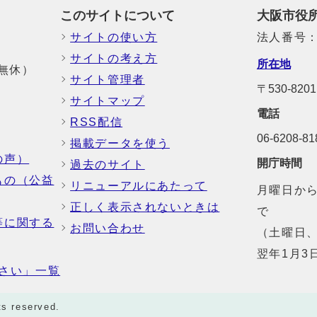
このサイトについて
大阪市役
サイトの使い方
法人番号：6
サイトの考え方
所在地
中無休）
サイト管理者
〒530-8
サイトマップ
電話
RSS配信
06-6208-
掲載データを使う
の声）
開庁時間
過去のサイト
もの（公益
リニューアルにあたって
月曜日から
正しく表示されないときは
で
等に関する
お問い合わせ
（土曜日、
翌年1月3
さい」一覧
ts reserved.