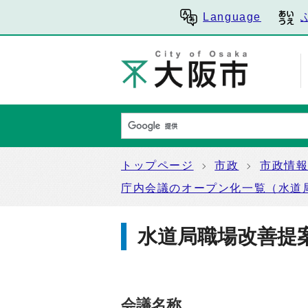
Language
トップページ
市政
市政情
庁内会議のオープン化一覧（水道
水道局職場改善提
会議名称