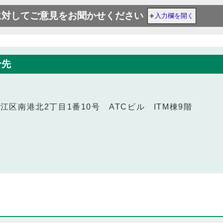
に対してご意見をお聞かせください
入力欄を開く
せ先
之江区南港北2丁目1番10号 ATCビル ITM棟9階