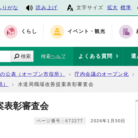
ふりがな
読み上げ
文字サイズ
拡大
標準
くらし
イベント・観光
よくある質問
選
検索
検索ヘルプ
報の公表（オープン市役所）
庁内会議のオープン化
局）
水道局職場改善提案表彰審査会
案表彰審査会
ページ番号：672277
2026年1月30日