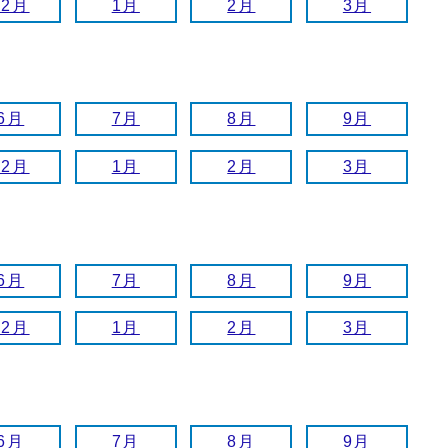
12月
1月
2月
3月
6月
7月
8月
9月
12月
1月
2月
3月
6月
7月
8月
9月
12月
1月
2月
3月
6月
7月
8月
9月