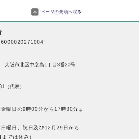
ページの先頭へ戻る
所
000020271004
201 大阪市北区中之島1丁目3番20号
8181（代表）
金曜日の9時00分から17時30分ま
日曜日、祝日及び12月29日から
日までは休み）