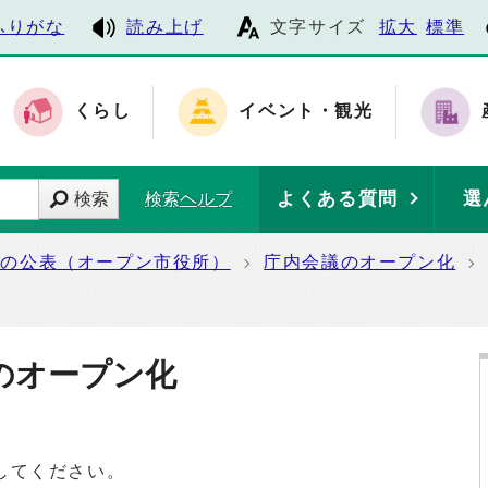
ふりがな
読み上げ
文字サイズ
拡大
標準
くらし
イベント・観光
よくある質問
選
検索
検索ヘルプ
報の公表（オープン市役所）
庁内会議のオープン化
のオープン化
してください。