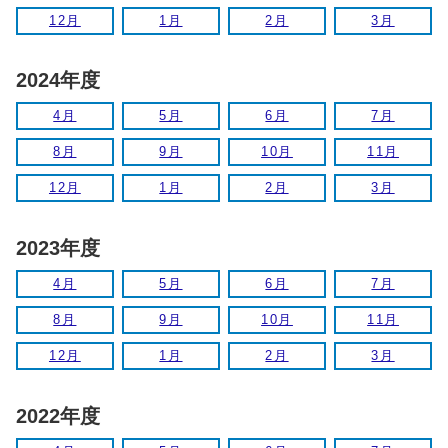
12月
1月
2月
3月
2024年度
4月
5月
6月
7月
8月
9月
10月
11月
12月
1月
2月
3月
2023年度
4月
5月
6月
7月
8月
9月
10月
11月
12月
1月
2月
3月
2022年度