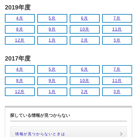
2019年度
4月
5月
6月
7月
8月
9月
10月
11月
12月
1月
2月
3月
2017年度
4月
5月
6月
7月
8月
9月
10月
11月
12月
1月
2月
3月
探している情報が見つからない
情報が見つからないときは