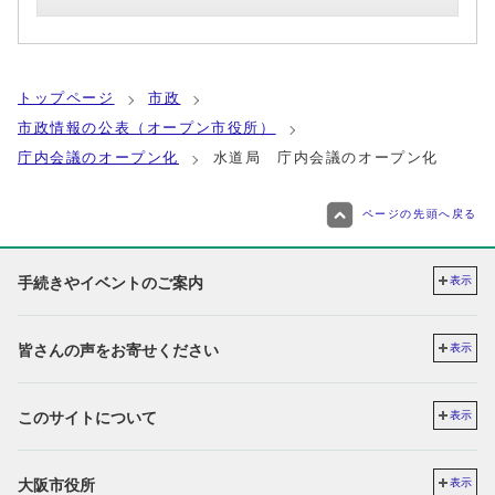
トップページ
市政
市政情報の公表（オープン市役所）
庁内会議のオープン化
水道局 庁内会議のオープン化
ページの先頭へ戻る
手続きやイベントのご案内
表示
皆さんの声をお寄せください
表示
このサイトについて
表示
大阪市役所
表示