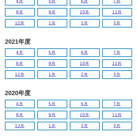
4月
5月
6月
7月
8月
9月
10月
11月
12月
1月
2月
3月
2021年度
4月
5月
6月
7月
8月
9月
10月
11月
12月
1月
2月
3月
2020年度
4月
5月
6月
7月
8月
9月
10月
11月
12月
1月
2月
3月