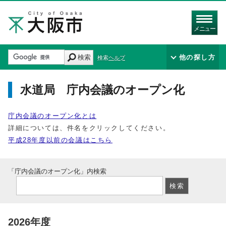
メニュー
検索
他の探し方
検索ヘルプ
水道局 庁内会議のオープン化
庁内会議のオープン化とは
詳細については、件名をクリックしてください。
平成28年度以前の会議はこちら
「庁内会議のオープン化」内検索
2026年度