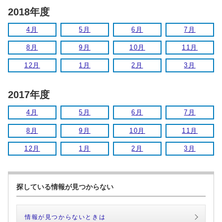
2018年度
4月
5月
6月
7月
8月
9月
10月
11月
12月
1月
2月
3月
2017年度
4月
5月
6月
7月
8月
9月
10月
11月
12月
1月
2月
3月
探している情報が見つからない
情報が見つからないときは