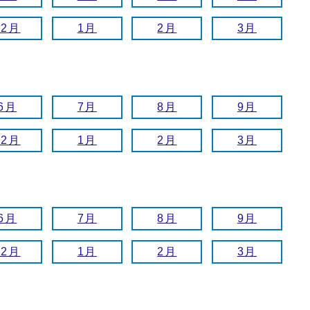
12月
1月
2月
3月
6月
7月
8月
9月
12月
1月
2月
3月
6月
7月
8月
9月
12月
1月
2月
3月