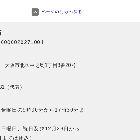
ページの先頭へ戻る
所
000020271004
201 大阪市北区中之島1丁目3番20号
8181（代表）
金曜日の9時00分から17時30分ま
日曜日、祝日及び12月29日から
日までは休み）