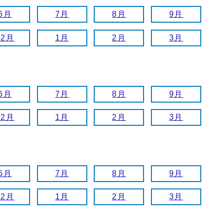
6月
7月
8月
9月
12月
1月
2月
3月
6月
7月
8月
9月
12月
1月
2月
3月
6月
7月
8月
9月
12月
1月
2月
3月