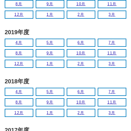
8月
9月
10月
11月
12月
1月
2月
3月
2019年度
4月
5月
6月
7月
8月
9月
10月
11月
12月
1月
2月
3月
2018年度
4月
5月
6月
7月
8月
9月
10月
11月
12月
1月
2月
3月
2017年度