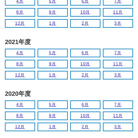
4月
5月
6月
7月
8月
9月
10月
11月
12月
1月
2月
3月
2021年度
4月
5月
6月
7月
8月
9月
10月
11月
12月
1月
2月
3月
2020年度
4月
5月
6月
7月
8月
9月
10月
11月
12月
1月
2月
3月