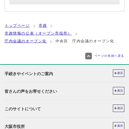
トップページ
市政
市政情報の公表（オープン市役所）
庁内会議のオープン化
中央区 庁内会議のオープン化
ページの先頭へ戻る
手続きやイベントのご案内
表示
皆さんの声をお寄せください
表示
このサイトについて
表示
大阪市役所
表示