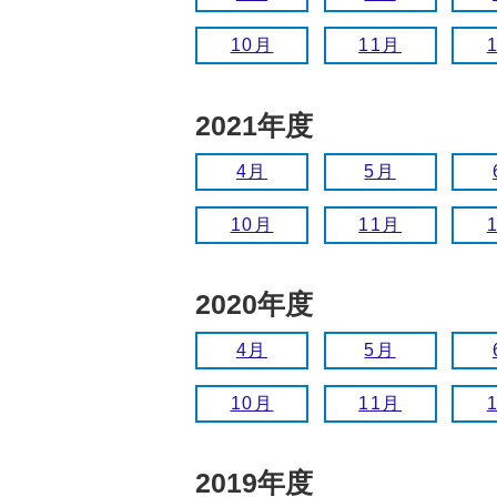
10月
11月
2021年度
4月
5月
10月
11月
2020年度
4月
5月
10月
11月
2019年度