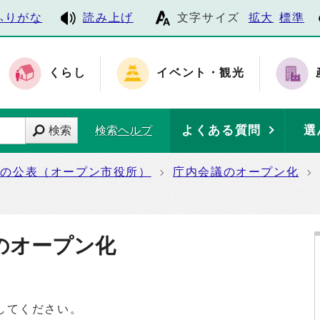
ふりがな
読み上げ
文字サイズ
拡大
標準
くらし
イベント・観光
よくある質問
選
検索
検索ヘルプ
報の公表（オープン市役所）
庁内会議のオープン化
のオープン化
してください。