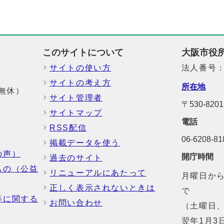
このサイトについて
大阪市役
サイトの使い方
法人番号：6
サイトの考え方
所在地
中無休）
サイト管理者
〒530-8
サイトマップ
電話
RSS配信
06-6208-
掲載データを使う
の声）
開庁時間
過去のサイト
もの（公益
リニューアルにあたって
月曜日から
正しく表示されないときは
で
等に関する
お問い合わせ
（土曜日、
翌年1月3