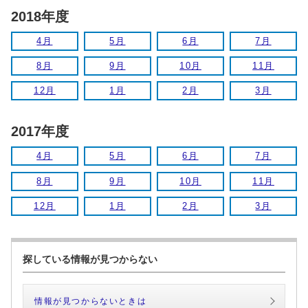
2018年度
4月
5月
6月
7月
8月
9月
10月
11月
12月
1月
2月
3月
2017年度
4月
5月
6月
7月
8月
9月
10月
11月
12月
1月
2月
3月
探している情報が見つからない
情報が見つからないときは