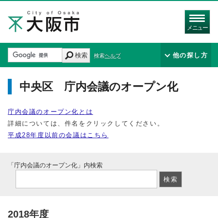
メニュー
検索
他の探し方
検索ヘルプ
中央区 庁内会議のオープン化
庁内会議のオープン化とは
詳細については、件名をクリックしてください。
平成28年度以前の会議はこちら
「庁内会議のオープン化」内検索
2018年度