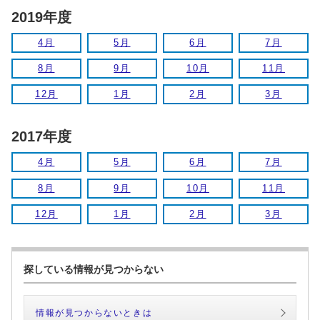
2019年度
4月
5月
6月
7月
8月
9月
10月
11月
12月
1月
2月
3月
2017年度
4月
5月
6月
7月
8月
9月
10月
11月
12月
1月
2月
3月
探している情報が見つからない
情報が見つからないときは