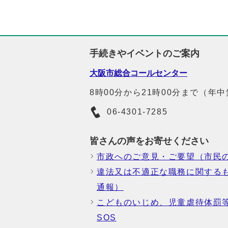
手続きやイベントのご案内
大阪市総合コールセンター
8時00分から21時00分まで（年
06-4301-7285
皆さんの声をお寄せください
市政へのご意見・ご要望（市民
違法又は不適正な職務に関する
通報）
こどものいじめ、児童虐待体罰
SOS