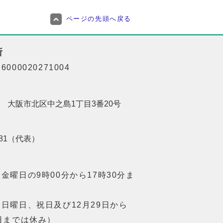
ページの先頭へ戻る
所
000020271004
201 大阪市北区中之島1丁目3番20号
8181（代表）
金曜日の9時00分から17時30分ま
日曜日、祝日及び12月29日から
日までは休み）