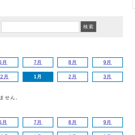
6月
7月
8月
9月
12月
1月
2月
3月
ません。
6月
7月
8月
9月