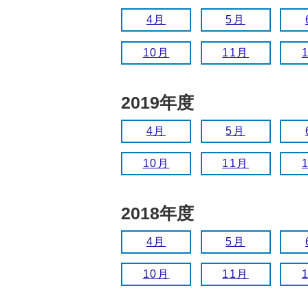
4月
5月
10月
11月
2019年度
4月
5月
10月
11月
2018年度
4月
5月
10月
11月