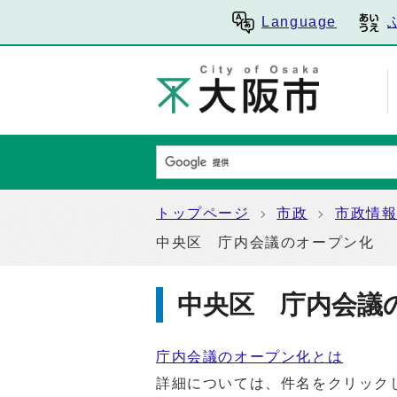
Language
トップページ
市政
市政情
中央区 庁内会議のオープン化
中央区 庁内会議
庁内会議のオープン化とは
詳細については、件名をクリック