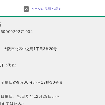
ページの先頭へ戻る
所
000020271004
201 大阪市北区中之島1丁目3番20号
8181（代表）
金曜日の9時00分から17時30分ま
日曜日、祝日及び12月29日から
日までは休み）