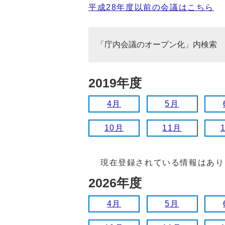
平成28年度以前の会議はこちら
「庁内会議のオープン化」内検索
2019年度
4月
5月
10月
11月
現在登録されている情報はあり
2026年度
4月
5月