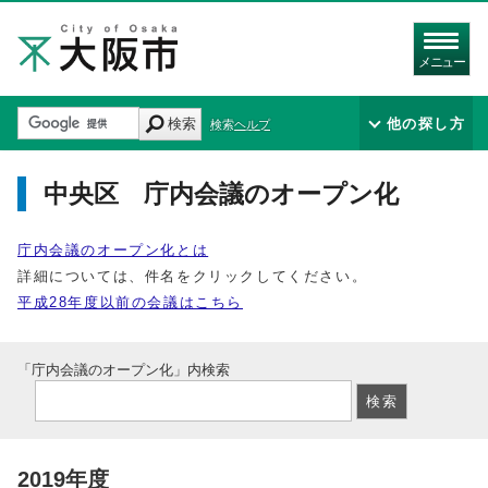
メニュー
検索
他の探し方
検索ヘルプ
中央区 庁内会議のオープン化
庁内会議のオープン化とは
詳細については、件名をクリックしてください。
平成28年度以前の会議はこちら
「庁内会議のオープン化」内検索
2019年度