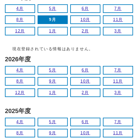
4月
5月
6月
7月
8月
9月
10月
11月
12月
1月
2月
3月
現在登録されている情報はありません。
2026年度
4月
5月
6月
7月
8月
9月
10月
11月
12月
1月
2月
3月
2025年度
4月
5月
6月
7月
8月
9月
10月
11月