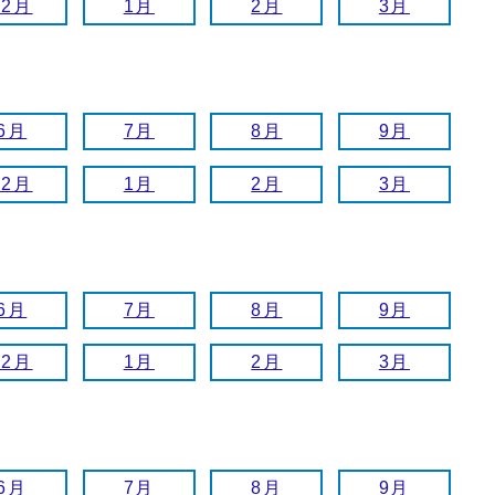
12月
1月
2月
3月
6月
7月
8月
9月
12月
1月
2月
3月
6月
7月
8月
9月
12月
1月
2月
3月
6月
7月
8月
9月