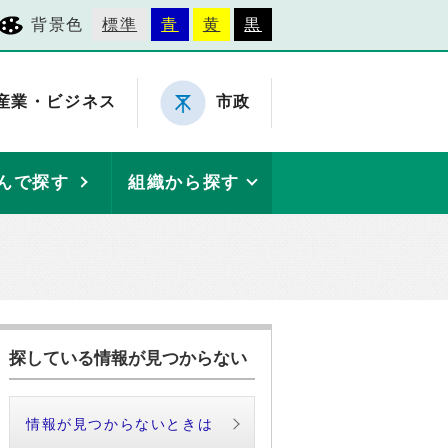
背景色
標準
青
黄
黒
産業・ビジネス
市政
んで探す
組織から探す
探している情報が見つからない
情報が見つからないときは