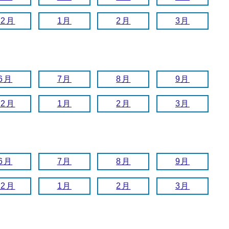
12月
1月
2月
3月
6月
7月
8月
9月
12月
1月
2月
3月
6月
7月
8月
9月
12月
1月
2月
3月