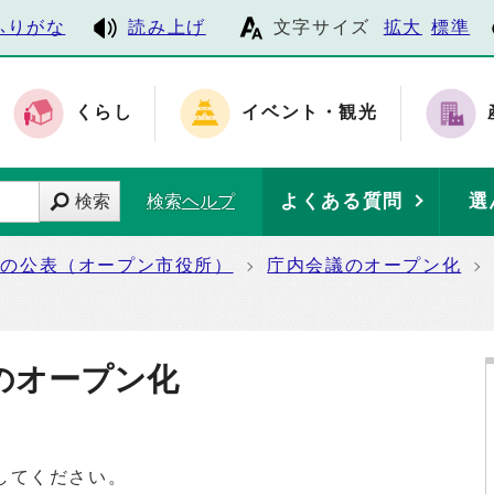
ふりがな
読み上げ
文字サイズ
拡大
標準
くらし
イベント・観光
よくある質問
選
検索
検索ヘルプ
報の公表（オープン市役所）
庁内会議のオープン化
のオープン化
してください。