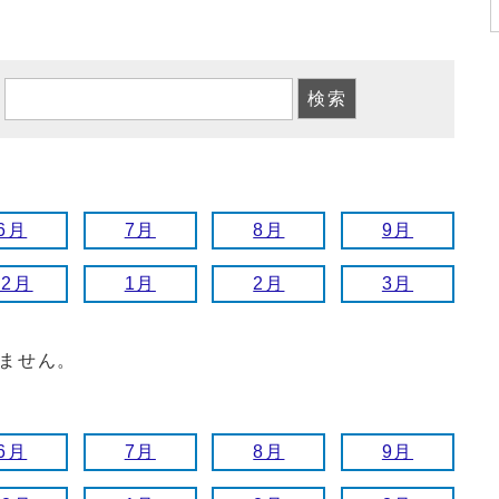
6月
7月
8月
9月
12月
1月
2月
3月
ません。
6月
7月
8月
9月