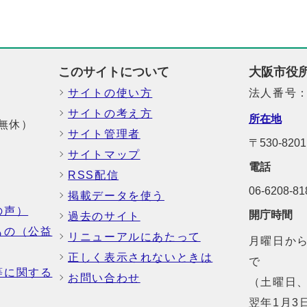
このサイトについて
大阪市役
サイトの使い方
法人番号：6
サイトの考え方
所在地
中無休）
サイト管理者
〒530-8
サイトマップ
電話
RSS配信
06-6208-
掲載データを使う
の声）
開庁時間
過去のサイト
もの（公益
リニューアルにあたって
月曜日から
正しく表示されないときは
で
等に関する
お問い合わせ
（土曜日、
翌年1月3