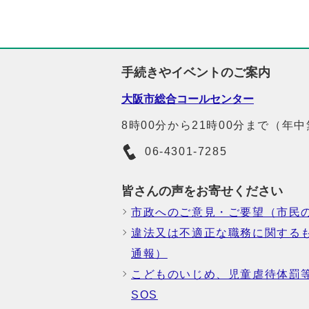
手続きやイベントのご案内
大阪市総合コールセンター
8時00分から21時00分まで（年
06-4301-7285
皆さんの声をお寄せください
市政へのご意見・ご要望（市民
違法又は不適正な職務に関する
通報）
こどものいじめ、児童虐待体罰
SOS